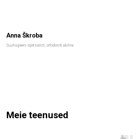
Anna Škroba
Suuhügieeni spetsialist, ortodondi abiline.
Meie teenused