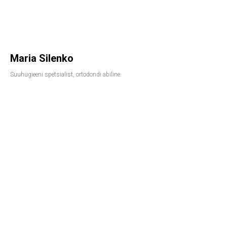
Maria Silenko
Suuhügieeni spetsialist, ortodondi abiline.