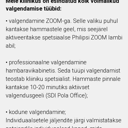
Meie kliinikus on esindatud kõik võimalikud
valgendamise tüübid:
• valgendamine ZOOM-ga. Selle valiku puhul
kantakse hammastele geel, mis seejärel
aktiveeritakse spetsiaalse Philipsi ZOOM lambi
abil;
• professionaalne valgendamine
hambaravikabinetis. Seda tüüpi valgendamist
teostab kliiniku spetsialist. Hammaste pinnale
kantakse 10-20 minutiks aktiivset
valgendusgeeli (SDI Pola Office);
• kodune valgendamine;
Individuaalsetele jäljendite järgi valmistatakse